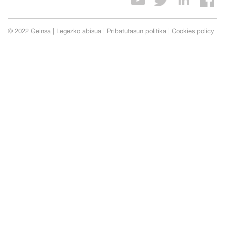
© 2022 Geinsa |
Legezko abisua
|
Pribatutasun politika
|
Cookies policy