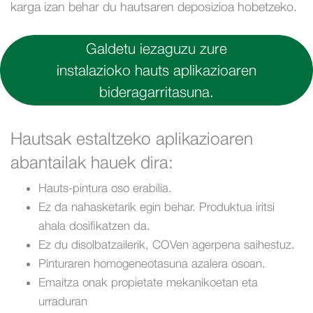
karga izan behar du hautsaren deposizioa hobetzeko.
Galdetu iezaguzu zure
instalazioko hauts aplikazioaren
bideragarritasuna.
Hautsak estaltzeko aplikazioaren
abantailak hauek dira:
Hauts-pintura oso erabilia.
Ez da nahasketarik egin behar. Produktua iritsi
ahala dosifikatzen da.
Ez du disolbatzailerik, COVen agerpena saihestuz.
Pinturaren homogeneotasuna azalera osoan.
Emaitza onak propietate mekanikoetan eta
urraduran