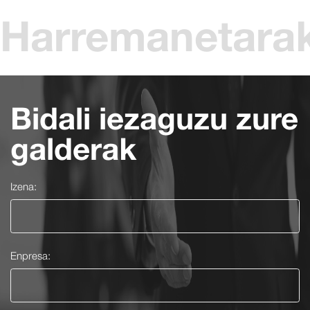
Harremanetara
Bidali iezaguzu zure
galderak
Izena:
Enpresa: