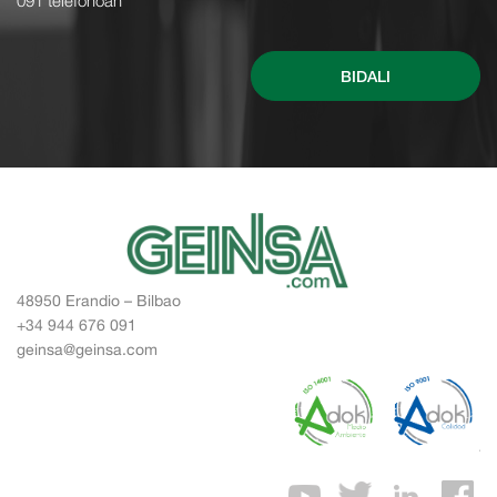
BIDALI
48950 Erandio – Bilbao
+34 944 676 091
geinsa@geinsa.com