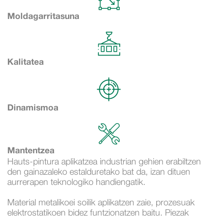
Moldagarritasuna
Kalitatea
Dinamismoa
Mantentzea
Hauts-pintura aplikatzea industrian gehien erabiltzen
den gainazaleko estalduretako bat da, izan dituen
aurrerapen teknologiko handiengatik.
Material metalikoei soilik aplikatzen zaie, prozesuak
elektrostatikoen bidez funtzionatzen baitu. Piezak