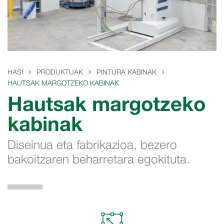
HASI
PRODUKTUAK
PINTURA KABINAK
HAUTSAK MARGOTZEKO KABINAK
Hautsak margotzeko
kabinak
Diseinua eta fabrikazioa, bezero
bakoitzaren beharretara egokituta.