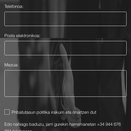
Telefonoa:
Posta elektronikoa:
Mezua:
Pribatutasun politika irakurri eta onartzen dut
Edo nahiago baduzu, jarri gurekin harremanetan +34 944 676
091 telefonoan